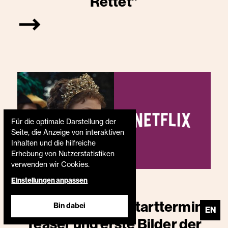
Rettet”
Für die optimale Darstellung der
Seite, die Anzeige von interaktiven
Inhalten und die hilfreiche
Erhebung von Nutzerstatistiken
verwenden wir Cookies.
Einstellungen anpassen
27.9.2024
DIE KAISERIN – Starttermin,
Bin dabei
EN
Teaser und erste Bilder der