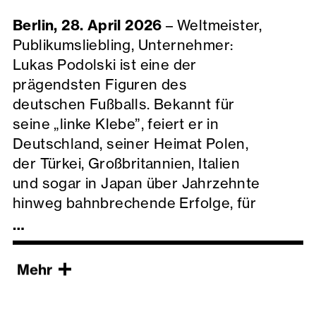
Berlin, 28. April 2026
– Weltmeister,
Publikumsliebling, Unternehmer:
Lukas Podolski ist eine der
prägendsten Figuren des
deutschen Fußballs. Bekannt für
seine „linke Klebe”, feiert er in
Deutschland, seiner Heimat Polen,
der Türkei, Großbritannien, Italien
und sogar in Japan über Jahrzehnte
hinweg bahnbrechende Erfolge, für
die ihn seine Fans lieben.
…
Doch
POLDI
, eine Produktion von
Weniger
btf und Signature Studios, ist mehr
Mehr
als eine klassische
Sportdokumentation, die sich auf