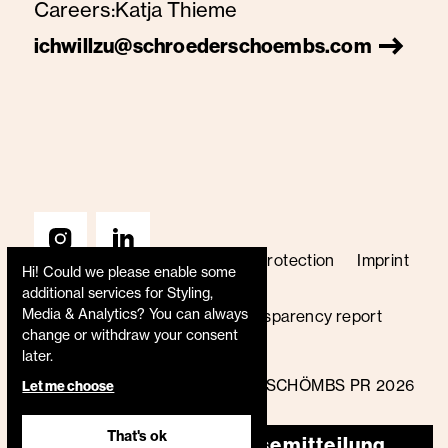
Careers:
Katja Thieme
ichwillzu@schroederschoembs.com
Terms & Conditions
Data protection
Imprint
Hi! Could we please enable some
Price list
Code of conduct
additional services for
Styling,
Media & Analytics
? You can always
Whistleblower policy
Transparency report
change or withdraw your consent
B Corp certified
later.
© SCHRÖDER+SCHÖMBS PR 2026
Let me choose
That's ok
Pressemitteilung
DE