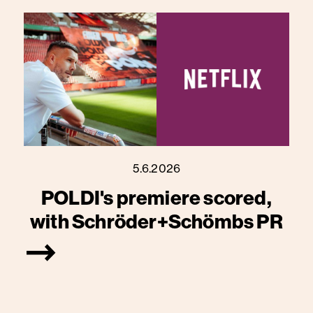
Comedy-Formate sowie Mobile
Games und Live-Programme in
zahlreichen Sprachen. Mitglieder
können die Wiedergabe der Inhalte
jederzeit und überall unbegrenzt
starten, unterbrechen und
fortsetzen sowie ihr Abo zu jedem
Zeitpunkt ändern.
5.6.2026
POLDI's premiere scored,
with Schröder+Schömbs PR