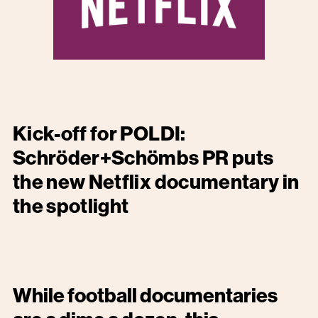
Kick-off for POLDI:
Schröder+Schömbs PR puts
the new Netflix documentary in
the spotlight
While football documentaries