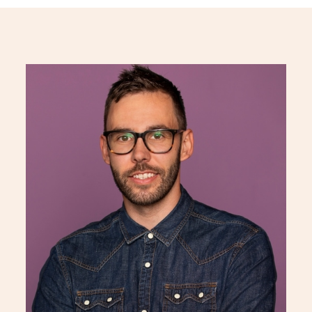
die großen Highlight-Momente und
den Torjubel im Laufe der Jahre
fokussiert. Die Doku gewährt einen
persönlichen und intimen Einblick
hinter die Kulissen: Sie beleuchtet
den Menschen hinter dem Namen,
sein engstes Umfeld und seinen
ungewöhnlichen Lebensweg.
Im Zentrum stehen seine Wurzeln
und das faszinierende
Spannungsfeld zwischen der
internationalen Fußballwelt, dem
Erfolg als Geschäftsmann und
seiner Bodenständigkeit, die er sich
stets bewahrt hat. Erste Bilder
geben nun einen Eindruck von