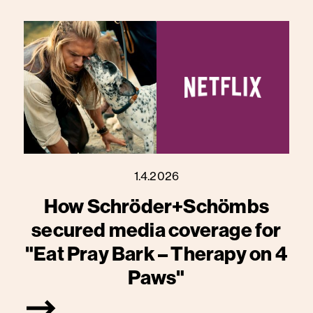
1.4.2026
How Schröder+Schömbs
secured media coverage for
"Eat Pray Bark – Therapy on 4
Paws"